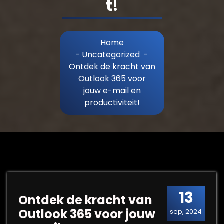
t!
Home
-
Uncategorized
-
Ontdek de kracht van
Outlook 365 voor
jouw e-mail en
productiviteit!
13
Ontdek de kracht van
Outlook 365 voor jouw
sep, 2024