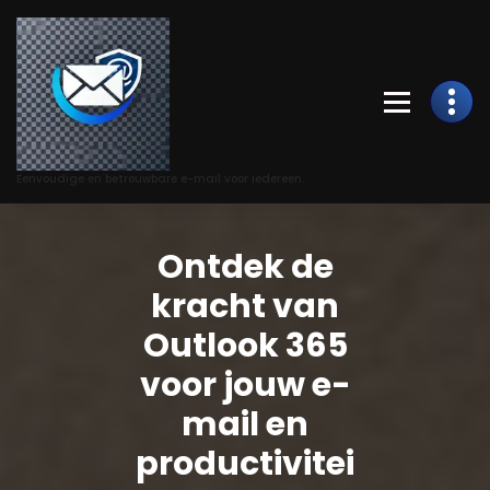
Skip
to
Content
Eenvoudige en betrouwbare e-mail voor iedereen.
Ontdek de
kracht van
Outlook 365
voor jouw e-
mail en
productivitei