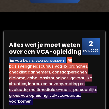
2
Alles wat je moet weten
over een VCA-opleiding
nov, 2025
vca basis
,
vca cursussen
basisveiligheidscursus vca-b
,
branches
,
checklist aannemers
,
contactpersonen
,
diploma
,
ehbo-basisprincipes
,
gevaarlijke
situaties
,
inbreuken privacy
,
meting en
evaluatie
,
multimediale e-mails
,
persoonlijke
groei
,
vca opleiding
,
vol-vca-cursus
,
voorkomen