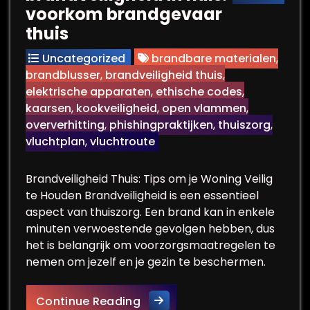
voorkom brandgevaar
thuis
Uncategorized
brandbare materialen
,
brandblusser
,
brandveiligheid thuis
,
elektrische apparaten
,
ethische codes
,
kaarsen
,
kookveiligheid
,
open vlammen
,
oververhitting
,
phishingpraktijken
,
thuiszorg
,
vluchtplan
,
vluchtroute
Brandveiligheid Thuis: Tips om je Woning Veilig
te Houden Brandveiligheid is een essentieel
aspect van thuiszorg. Een brand kan in enkele
minuten verwoestende gevolgen hebben, dus
het is belangrijk om voorzorgsmaatregelen te
nemen om jezelf en je gezin te beschermen.
Tips voor optimale brandveil
Continue Reading