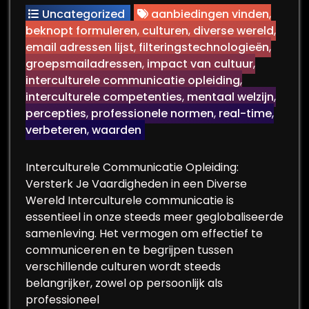
Uncategorized
aanbiedingen vinden
,
beknopt formuleren
,
culturen
,
diverse wereld
,
email adressen lijst
,
filteringstechnologieën
,
groepsmailadressen
,
impact van cultuur
,
interculturele communicatie opleiding
,
interculturele competenties
,
mentaal welzijn
,
percepties
,
professionele normen
,
real-time
,
verbeteren
,
waarden
Interculturele Communicatie Opleiding:
Versterk Je Vaardigheden in een Diverse
Wereld Interculturele communicatie is
essentieel in onze steeds meer geglobaliseerde
samenleving. Het vermogen om effectief te
communiceren en te begrijpen tussen
verschillende culturen wordt steeds
belangrijker, zowel op persoonlijk als
professioneel