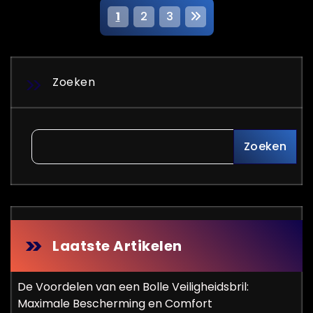
B
1
2
3
e
r
Zoeken
i
c
Zoeken
h
t
e
n
Laatste Artikelen
p
De Voordelen van een Bolle Veiligheidsbril:
a
Maximale Bescherming en Comfort