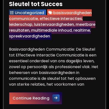
Sleutel tot Succes
Uncategorized
basisvaardigheden
communicatie
,
effectieve interacties
,
leiderschap
,
luistervaardigheden
,
meetbare
resultaten
,
multimediale inhoud
,
realtime
,
spreekvaardigheden
Basisvaardigheden Communicatie: De Sleutel
tot Effectieve Interactie Communicatie is een
essentieel onderdeel van ons dagelijks leven,
zowel op persoonlijk als professioneel vlak. Het
beheersen van basisvaardigheden in
communicatie is de sleutel tot het opbouwen
van sterke relaties, het voorkomen van
Ontwikkeling van Basisvaard
Continue Reading