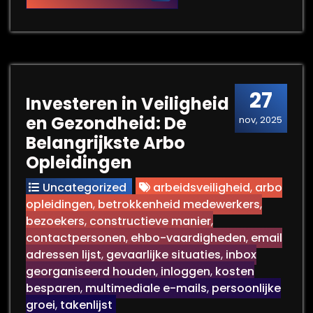
27
Investeren in Veiligheid
en Gezondheid: De
nov, 2025
Belangrijkste Arbo
Opleidingen
Uncategorized
arbeidsveiligheid
,
arbo
opleidingen
,
betrokkenheid medewerkers
,
bezoekers
,
constructieve manier
,
contactpersonen
,
ehbo-vaardigheden
,
email
adressen lijst
,
gevaarlijke situaties
,
inbox
georganiseerd houden
,
inloggen
,
kosten
besparen
,
multimediale e-mails
,
persoonlijke
groei
,
takenlijst