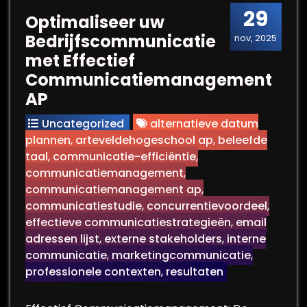
29
Optimaliseer uw
Bedrijfscommunicatie
nov, 2025
met Effectief
Communicatiemanagement
AP
Uncategorized
alternatieve datum
plannen
,
arteveldehogeschool ap
,
beleefde
taal
,
communicatie-efficiëntie
,
communicatiemanagement
,
communicatiemanagement ap
,
communicatiestudie
,
concurrentievoordeel
,
effectieve communicatiestrategieën
,
email
adressen lijst
,
externe stakeholders
,
interne
communicatie
,
marketingcommunicatie
,
professionele contexten
,
resultaten