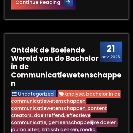
De Impact van Grafische Com
Continue Reading
21
Ontdek de Boeiende
Wereld van de Bachelor
nov, 2025
in de
Communicatiewetenschappe
n
Uncategorized
analyse
,
bachelor in de
communicatiewetenschappen
,
communicatiewetenschappen
,
content
creators
,
doeltreffend
,
effectieve
communicatie
,
gemeenschappelijke doelen
,
journalisten
,
kritisch denken
,
media
,