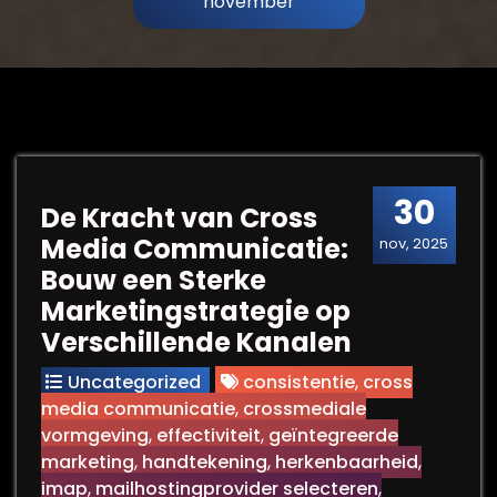
november
30
De Kracht van Cross
Media Communicatie:
nov, 2025
Bouw een Sterke
Marketingstrategie op
Verschillende Kanalen
Uncategorized
consistentie
,
cross
media communicatie
,
crossmediale
vormgeving
,
effectiviteit
,
geïntegreerde
marketing
,
handtekening
,
herkenbaarheid
,
imap
,
mailhostingprovider selecteren
,