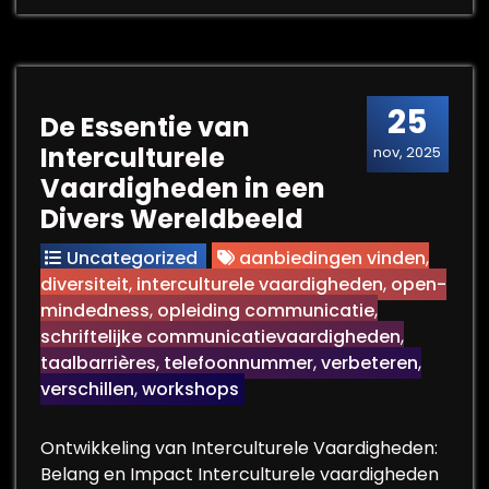
25
De Essentie van
Interculturele
nov, 2025
Vaardigheden in een
Divers Wereldbeeld
Uncategorized
aanbiedingen vinden
,
diversiteit
,
interculturele vaardigheden
,
open-
mindedness
,
opleiding communicatie
,
schriftelijke communicatievaardigheden
,
taalbarrières
,
telefoonnummer
,
verbeteren
,
verschillen
,
workshops
Ontwikkeling van Interculturele Vaardigheden:
Belang en Impact Interculturele vaardigheden