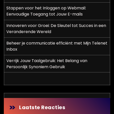
g
Stappen voor het Inloggen op Webmail:
i
Eenvoudige Toegang tot Jouw E-mails
n
Innoveren voor Groei: De Sleutel tot Succes in een
Veranderende Wereld
e
r
Beheer je communicatie efficiënt met Mijn Telenet
Inbox
i
Verrijk Jouw Taalgebruik: Het Belang van
n
Persoonlijk Synoniem Gebruik
g
Laatste Reacties