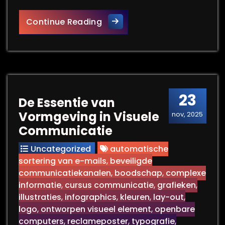
Versterk je Vaardigheden me
Continue Reading
23
De Essentie van
Vormgeving in Visuele
nov, 2025
Communicatie
Uncategorized
automatische
sortering van e-mails
,
beveiligde
communicatiekanalen
,
boodschap
,
complexe
informatie
,
cursus communicatie
,
grafieken
,
illustraties
,
infographics
,
kleuren
,
lay-out
,
logo
,
ontworpen visueel element
,
openbare
computers
,
reclameposter
,
typografie
,