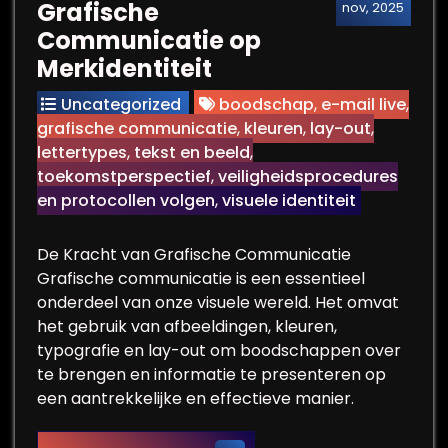
Grafische
nov, 2025
Communicatie op
Merkidentiteit
Uncategorized
boodschap
,
e-mail live
,
grafische communicatie
,
kleuren
,
lay-out
,
lettertypes
,
tekst en beeld
,
toekomstperspectief
,
veiligheidsprocedures
en protocollen volgen
,
visuele identiteit
De Kracht van Grafische Communicatie
Grafische communicatie is een essentieel
onderdeel van onze visuele wereld. Het omvat
het gebruik van afbeeldingen, kleuren,
typografie en lay-out om boodschappen over
te brengen en informatie te presenteren op
een aantrekkelijke en effectieve manier.