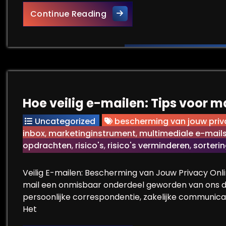
Innovatie: De Motor achter 
Continue Reading
Hoe veilig e-mailen: Tips voor 
Uncategorized
bescherming van jouw priv
inbox
,
marketinginstrument
,
multimediale e-mail
opdrachten
,
risico's
,
risico's verminderen
,
sorteri
Veilig E-mailen: Bescherming van Jouw Privacy Onl
mail een onmisbaar onderdeel geworden van ons da
persoonlijke correspondentie, zakelijke communicati
Het