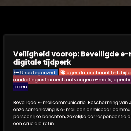
Veiligheid voorop: Beveiligde e
digitale tijdperk
Uncategorized
agendafunctionaliteit
,
bijl
marketinginstrument
,
ontvangen e-mails
,
openba
taken
Beveiligde E-mailcommunicatie: Bescherming van J
onze samenleving is e-mail een onmisbaar commun
persoonlijke berichten, zakelijke correspondentie o
een cruciale rol in