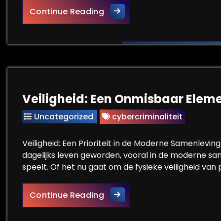
Hoe veilig e-mailen: Tips vo
Continue Reading
Veiligheid: Een Onmisbaar Elem
Uncategorized
cybercriminaliteit
Veiligheid: Een Prioriteit in de Moderne Samenleving
dagelijks leven geworden, vooral in de moderne sa
speelt. Of het nu gaat om de fysieke veiligheid v
Veiligheid: Een Onmisbaar E
Continue Reading