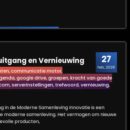
e e-mailcommunicatie in het digitale tijdperk
27
ruitgang en Vernieuwing
feb, 2026
hten
,
communicatie motor
,
agenda
,
google drive
,
groepen
,
kracht van goede
.com
,
serverinstellingen
,
trefwoord
,
vernieuwing
,
ng in de Moderne Samenleving Innovatie is een
onze moderne samenleving. Het vermogen om nieuwe
evolle producten,