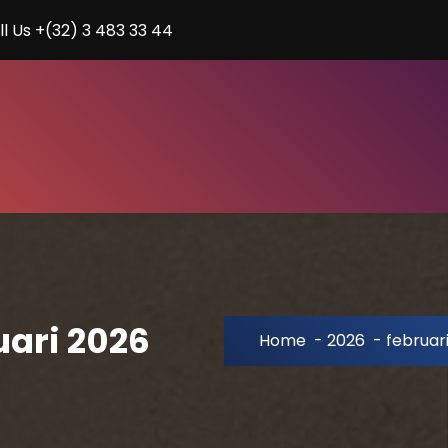
ll Us +(32) 3 483 33 44
uari 2026
Home
-
2026
-
februar