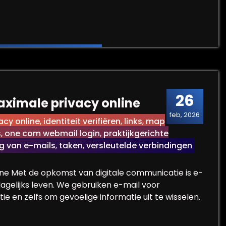
Vooruitgang en Vernieuwing
26
maximale privacy online
feb, 2026
acy online
,
identiteit verifiëren
,
links
,
map
s
,
one com webmail login
,
praktijkgerichte
ng van e-mails
,
taken
,
versleutelde verbindingen
ine Met de opkomst van digitale communicatie is e-
gelijks leven. We gebruiken e-mail voor
e en zelfs om gevoelige informatie uit te wisselen.