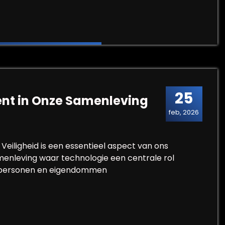
or maximale privacy online
25
ent in Onze Samenleving
feb, 2026
 Veiligheid is een essentieel aspect van ons
menleving waar technologie een centrale rol
an personen en eigendommen
lement in Onze Samenleving