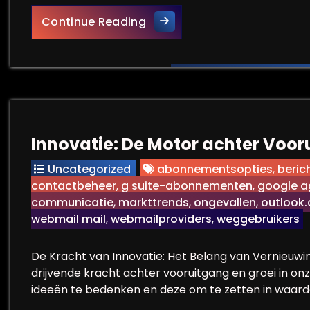
Veiligheid voorop: Beveiligd
Continue Reading
Innovatie: De Motor achter Voo
Uncategorized
abonnementsopties
,
beric
contactbeheer
,
g suite-abonnementen
,
google 
communicatie
,
markttrends
,
ongevallen
,
outlook
webmail mail
,
webmailproviders
,
weggebruikers
De Kracht van Innovatie: Het Belang van Vernieuwi
drijvende kracht achter vooruitgang en groei in 
ideeën te bedenken en deze om te zetten in waard