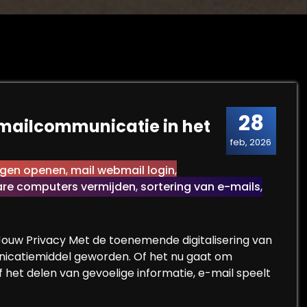
28
-mailcommunicatie in het
feb, 2026
agen openen
,
mail webmail login
,
re computers vermijden
,
sortering van e-mails
,
ouw Privacy Met de toenemende digitalisering van
icatiemiddel geworden. Of het nu gaat om
f het delen van gevoelige informatie, e-mail speelt