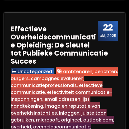
22
Effectieve
Overheidscommunicati
okt, 2025
e Opleiding: De Sleutel
tot Publieke Communicatie
Succes
Uncategorized
ambtenaren
,
berichten
,
burgers
,
campagnes evalueren
,
communicatieprofessionals
,
effectieve
communicatie
,
effectiviteit communicatie-
inspanningen
,
email adressen lijst
,
handtekening
,
imago en reputatie van
overheidsinstanties
,
inloggen
,
juiste toon
gebruiken
,
microsoft
,
origineel
,
outlook.com
,
overheid
,
overheidscommunicatie
,