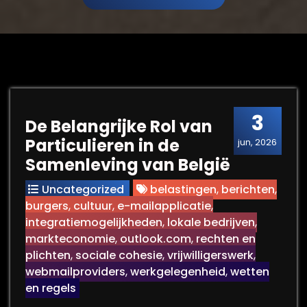
3
De Belangrijke Rol van
Particulieren in de
jun, 2026
Samenleving van België
Uncategorized
belastingen
,
berichten
,
burgers
,
cultuur
,
e-mailapplicatie
,
integratiemogelijkheden
,
lokale bedrijven
,
markteconomie
,
outlook.com
,
rechten en
plichten
,
sociale cohesie
,
vrijwilligerswerk
,
webmailproviders
,
werkgelegenheid
,
wetten
en regels