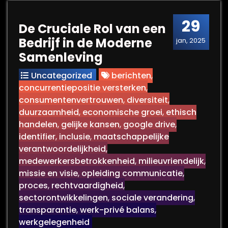
29
De Cruciale Rol van een
Bedrijf in de Moderne
jan, 2025
Samenleving
Uncategorized
berichten
,
concurrentiepositie versterken
,
consumentenvertrouwen
,
diversiteit
,
duurzaamheid
,
economische groei
,
ethisch
handelen
,
gelijke kansen
,
google drive
,
identifier
,
inclusie
,
maatschappelijke
verantwoordelijkheid
,
medewerkersbetrokkenheid
,
milieuvriendelijk
,
missie en visie
,
opleiding communicatie
,
proces
,
rechtvaardigheid
,
sectorontwikkelingen
,
sociale verandering
,
transparantie
,
werk-privé balans
,
werkgelegenheid