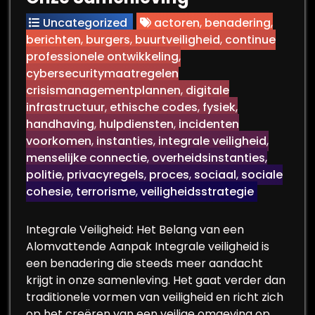
Uncategorized
actoren
,
benadering
,
berichten
,
burgers
,
buurtveiligheid
,
continue
professionele ontwikkeling
,
cybersecuritymaatregelen
crisismanagementplannen
,
digitale
infrastructuur
,
ethische codes
,
fysiek
,
handhaving
,
hulpdiensten
,
incidenten
voorkomen
,
instanties
,
integrale veiligheid
,
menselijke connectie
,
overheidsinstanties
,
politie
,
privacyregels
,
proces
,
sociaal
,
sociale
cohesie
,
terrorisme
,
veiligheidsstrategie
Integrale Veiligheid: Het Belang van een
Alomvattende Aanpak Integrale veiligheid is
een benadering die steeds meer aandacht
krijgt in onze samenleving. Het gaat verder dan
traditionele vormen van veiligheid en richt zich
op het creëren van een veilige omgeving op