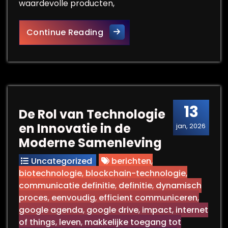
waardevolle producten,
Innovatie: De Motor achter V
Continue Reading
13
De Rol van Technologie
en Innovatie in de
jan, 2026
Moderne Samenleving
Uncategorized
berichten
,
biotechnologie
,
blockchain-technologie
,
communicatie definitie
,
definitie
,
dynamisch
proces
,
eenvoudig
,
efficient communiceren
,
google agenda
,
google drive
,
impact
,
internet
of things
,
leven
,
makkelijke toegang tot