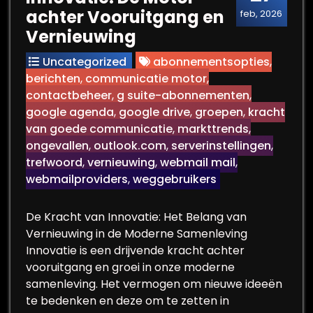
achter Vooruitgang en
feb, 2026
Vernieuwing
Uncategorized
abonnementsopties
,
berichten
,
communicatie motor
,
contactbeheer
,
g suite-abonnementen
,
google agenda
,
google drive
,
groepen
,
kracht
van goede communicatie
,
markttrends
,
ongevallen
,
outlook.com
,
serverinstellingen
,
trefwoord
,
vernieuwing
,
webmail mail
,
webmailproviders
,
weggebruikers
De Kracht van Innovatie: Het Belang van
Vernieuwing in de Moderne Samenleving
Innovatie is een drijvende kracht achter
vooruitgang en groei in onze moderne
samenleving. Het vermogen om nieuwe ideeën
te bedenken en deze om te zetten in