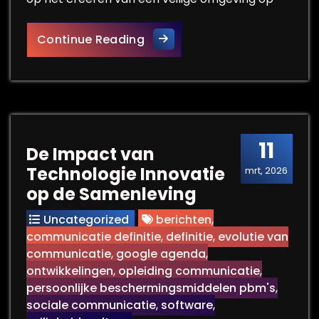
De Cruciale Rol van Integrale
Continue Reading
11
De Impact van
Technologie Innovatie
mrt, 2026
op de Samenleving
Uncategorized
berichten
,
communicatie definitie
,
definitie
,
evolutie van
communicatie
,
google agenda
,
ontwikkelingen
,
opleiding communicatie
,
persoonlijke beschermingsmiddelen pbm's
,
sociale communicatie
,
software
,