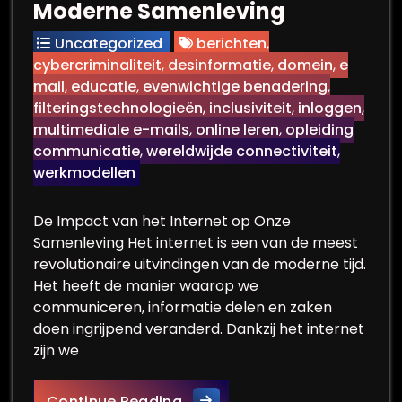
Moderne Samenleving
Uncategorized
berichten
,
cybercriminaliteit
,
desinformatie
,
domein
,
e
mail
,
educatie
,
evenwichtige benadering
,
filteringstechnologieën
,
inclusiviteit
,
inloggen
,
multimediale e-mails
,
online leren
,
opleiding
communicatie
,
wereldwijde connectiviteit
,
werkmodellen
De Impact van het Internet op Onze
Samenleving Het internet is een van de meest
revolutionaire uitvindingen van de moderne tijd.
Het heeft de manier waarop we
communiceren, informatie delen en zaken
doen ingrijpend veranderd. Dankzij het internet
zijn we
Het Belang van Veilige Inter
Continue Reading