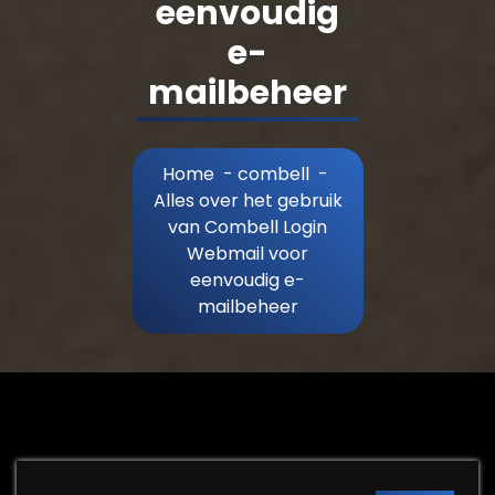
eenvoudig
e-
mailbeheer
Home
-
combell
-
Alles over het gebruik
van Combell Login
Webmail voor
eenvoudig e-
mailbeheer