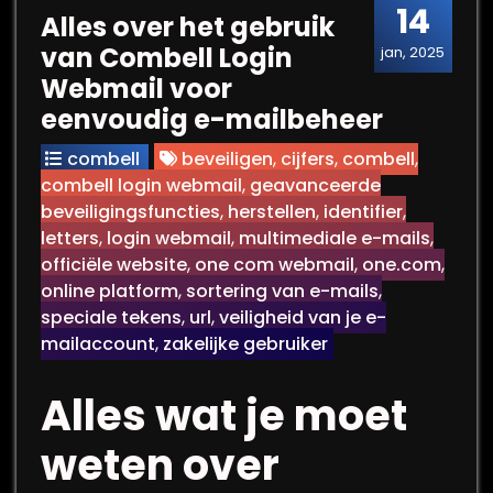
14
Alles over het gebruik
van Combell Login
jan, 2025
Webmail voor
eenvoudig e-mailbeheer
combell
beveiligen
,
cijfers
,
combell
,
combell login webmail
,
geavanceerde
beveiligingsfuncties
,
herstellen
,
identifier
,
letters
,
login webmail
,
multimediale e-mails
,
officiële website
,
one com webmail
,
one.com
,
online platform
,
sortering van e-mails
,
speciale tekens
,
url
,
veiligheid van je e-
mailaccount
,
zakelijke gebruiker
Alles wat je moet
weten over