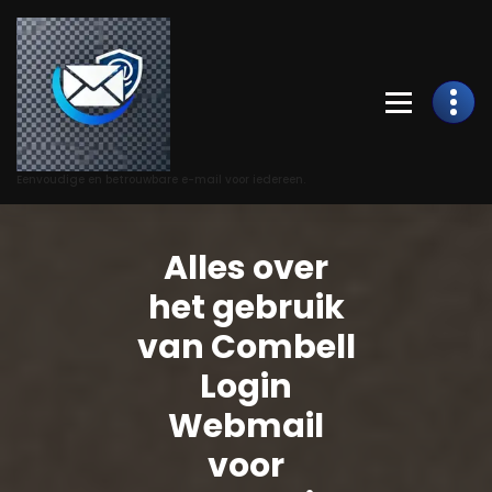
Skip
to
Content
Eenvoudige en betrouwbare e-mail voor iedereen.
Alles over
het gebruik
van Combell
Login
Webmail
voor