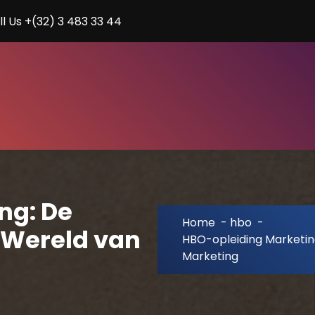
ll Us +(32) 3 483 33 44
ng: De
Home
-
hbo
-
e Wereld van
HBO-opleiding Marketing
Marketing