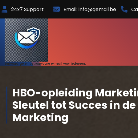
Skip
24x7 Support
Email: info@gemail.be
Ca
to
Content
Eenvoudige en betrouwbare e-mail voor iedereen.
HBO-opleiding Marketi
Sleutel tot Succes in d
Marketing