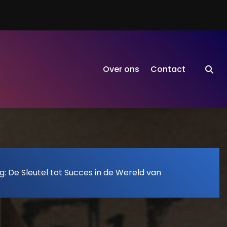
Over ons
Contact
: De Sleutel tot Succes in de Wereld van