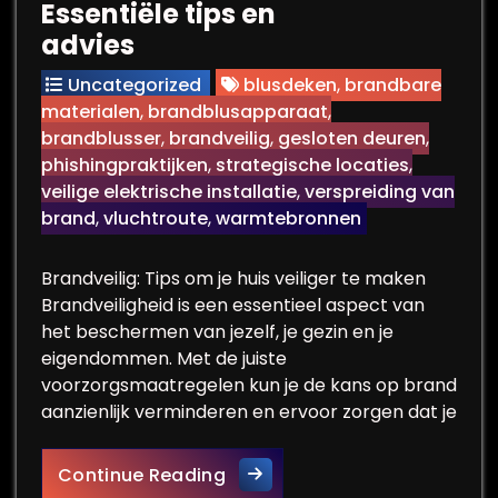
Essentiële tips en
advies
Uncategorized
blusdeken
,
brandbare
materialen
,
brandblusapparaat
,
brandblusser
,
brandveilig
,
gesloten deuren
,
phishingpraktijken
,
strategische locaties
,
veilige elektrische installatie
,
verspreiding van
brand
,
vluchtroute
,
warmtebronnen
Brandveilig: Tips om je huis veiliger te maken
Brandveiligheid is een essentieel aspect van
het beschermen van jezelf, je gezin en je
eigendommen. Met de juiste
voorzorgsmaatregelen kun je de kans op brand
aanzienlijk verminderen en ervoor zorgen dat je
Hoe maak je jouw woning brand
Continue Reading