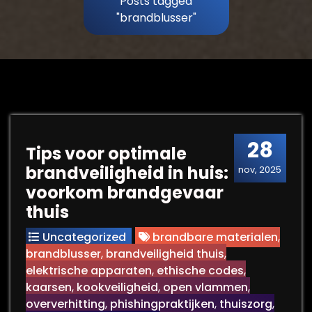
Posts tagged
"brandblusser"
28
Tips voor optimale
brandveiligheid in huis:
nov, 2025
voorkom brandgevaar
thuis
Uncategorized
brandbare materialen
,
brandblusser
,
brandveiligheid thuis
,
elektrische apparaten
,
ethische codes
,
kaarsen
,
kookveiligheid
,
open vlammen
,
oververhitting
,
phishingpraktijken
,
thuiszorg
,