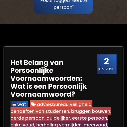
Posts tagged "eerste
persoon"
2
Het Belang van
Persoonlijke
jun, 2026
Voornaamwoorden:
Wat is een Persoonlijk
Voornaamwoord?
wat
adviesbureau veiligheid
,
behoeften van studenten
,
bruggen bouwen
,
derde persoon
,
duidelijker
,
eerste persoon
,
enkelvoud
,
herhaling vermijden
,
meervoud
,