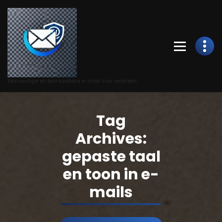
Skip
to
Content
Eenvoudige en betrouwbare e-mail voor iedereen.
Tag
Archives:
gepaste taal
en toon in e-
mails