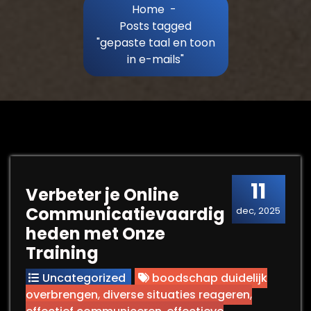
Home
-
Posts tagged
"gepaste taal en toon
in e-mails"
11
Verbeter je Online
Communicatievaardig
dec, 2025
heden met Onze
Training
Uncategorized
boodschap duidelijk
overbrengen
,
diverse situaties reageren
,