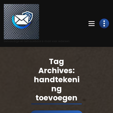
Skip
to
Content
Eenvoudige en betrouwbare e-mail voor iedereen.
Tag
Archives:
handtekeni
ng
toevoegen