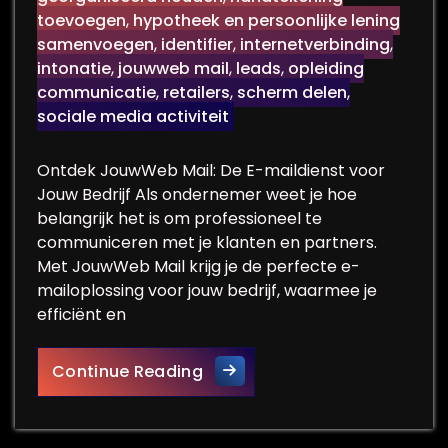
toevoegen
,
hypotheek en persoonlijke lening
samenvoegen
,
identifier
,
internetverbinding
,
intonatie
,
jouwweb mail
,
leads
,
opleiding
communicatie
,
retailers
,
scherm delen
,
sociale media activiteit
Ontdek JouwWeb Mail: De E-maildienst voor
Jouw Bedrijf Als ondernemer weet je hoe
belangrijk het is om professioneel te
communiceren met je klanten en partners.
Met JouwWeb Mail krijg je de perfecte e-
mailoplossing voor jouw bedrijf, waarmee je
efficiënt en
Professioneel Communicere
Continue Reading