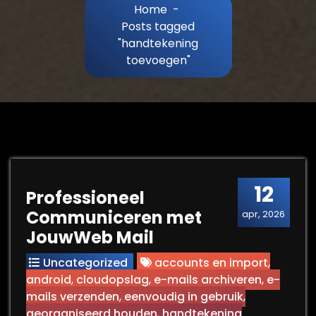
Home
-
Posts tagged
"handtekening
toevoegen"
12
Professioneel
Communiceren met
apr, 2026
JouwWeb Mail
Uncategorized
accounts en import
,
android
,
cloudopslag
,
e-mails archiveren
,
e-
mails verzenden
,
eenvoudig in gebruik
,
georganiseerd houden
,
handtekening