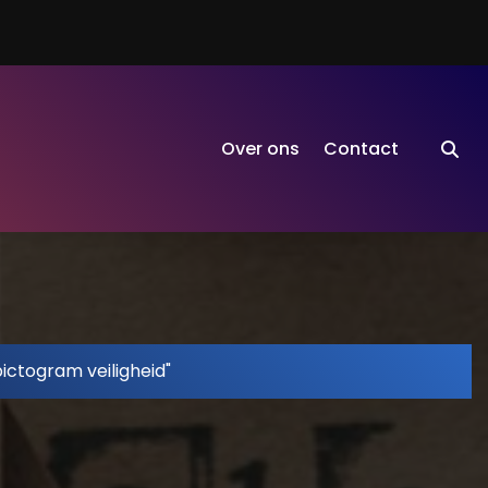
Over ons
Contact
ictogram veiligheid"