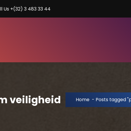
ll Us +(32) 3 483 33 44
m veiligheid
Home
-
Posts tagged "p