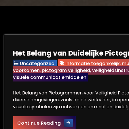
Het Belang van Duidelijke Picto
Uncategorized
informatie toegankelijk
,
mu
voorkomen
,
pictogram veiligheid
,
veiligheidsinstr
visuele communicatiemiddelen
Het Belang van Pictogrammen voor Veiligheid Picto
diverse omgevingen, zoals op de werkvloer, in openb
visuele symbolen zijn ontworpen om snel en duidelij
Het Belang van Duidelijke P
Continue Reading