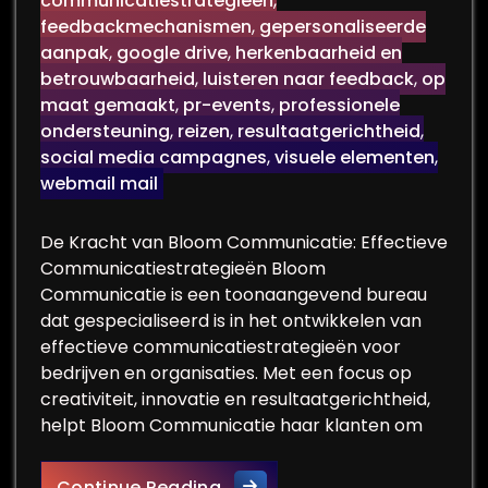
communicatiestrategieën
,
feedbackmechanismen
,
gepersonaliseerde
aanpak
,
google drive
,
herkenbaarheid en
betrouwbaarheid
,
luisteren naar feedback
,
op
maat gemaakt
,
pr-events
,
professionele
ondersteuning
,
reizen
,
resultaatgerichtheid
,
social media campagnes
,
visuele elementen
,
webmail mail
De Kracht van Bloom Communicatie: Effectieve
Communicatiestrategieën Bloom
Communicatie is een toonaangevend bureau
dat gespecialiseerd is in het ontwikkelen van
effectieve communicatiestrategieën voor
bedrijven en organisaties. Met een focus op
creativiteit, innovatie en resultaatgerichtheid,
helpt Bloom Communicatie haar klanten om
Bloom Communicatie: De Sleu
Continue Reading