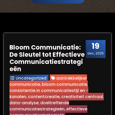
19
Bloom Communicatie:
De Sleutel tot Effectieve
dec, 2025
Communicatiestrategi
eën
Uncategorized
aantrekkelijker
communicatie
,
bloom communicatie
,
consistentie in communicatiestijl en -
kanalen
,
contentcreatie
,
creativiteit centraal
,
data-analyse
,
doeltreffende
communicatiestrategieën
,
effectieve