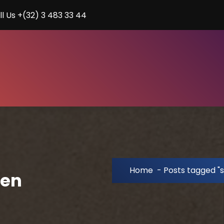
ll Us +(32) 3 483 33 44
Home
-
Posts tagged "
ren