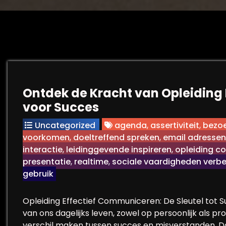
Ontdek de Kracht van Opleiding
voor Succes
Uncategorized
agenda
,
assertiviteit
,
bezo
voorkomen
,
doeltreffend spreken
,
email adressen 
interactie
,
leidinggevende inspireren
,
opleiding c
presentatie
,
realtime
,
sociale vaardigheden verb
gebruik
Opleiding Effectief Communiceren: De Sleutel tot 
van ons dagelijks leven, zowel op persoonlijk als p
verschil maken tussen succes en misverstanden. Da