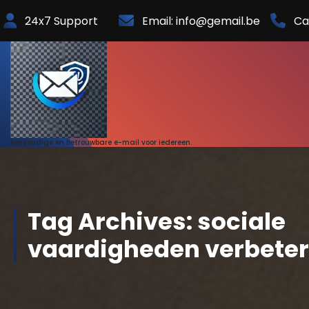
Skip
24x7 Support
Email: info@gemail.be
Ca
to
Content
Eenvoudige en betrouwbare e-mail voor iedereen.
Tag Archives: sociale
vaardigheden verbete