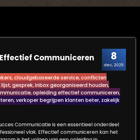
8
 Effectief Communiceren
dec, 2025
ekers
,
cloudgebaseerde service
,
conflicten
lijst
,
gesprek
,
inbox georganiseerd houden
,
ommunicatie
,
opleiding effectief communiceren
,
eteren
,
verkoper begrijpen klanten beter
,
zakelijk
Succes Communicatie is een essentieel onderdeel
rofessioneel vlak. Effectief communiceren kan het
arom is het volgen van een opleiding in