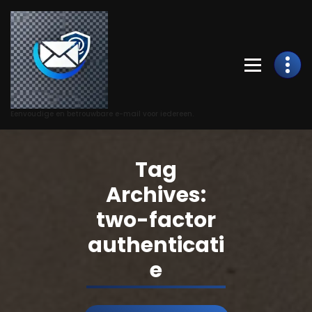
Skip
to
Content
Eenvoudige en betrouwbare e-mail voor iedereen.
Tag
Archives:
two-factor
authenticati
e