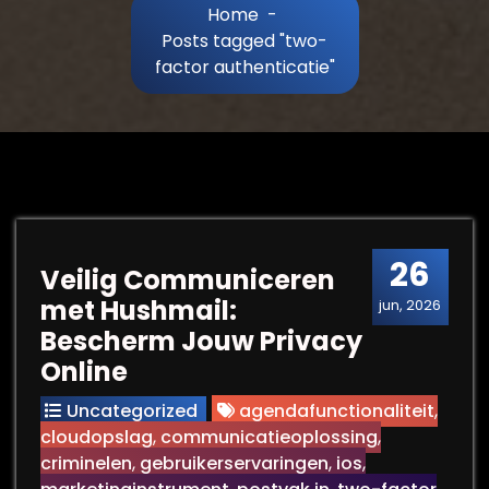
Home
-
Posts tagged "two-
factor authenticatie"
26
Veilig Communiceren
met Hushmail:
jun, 2026
Bescherm Jouw Privacy
Online
Uncategorized
agendafunctionaliteit
,
cloudopslag
,
communicatieoplossing
,
criminelen
,
gebruikerservaringen
,
ios
,