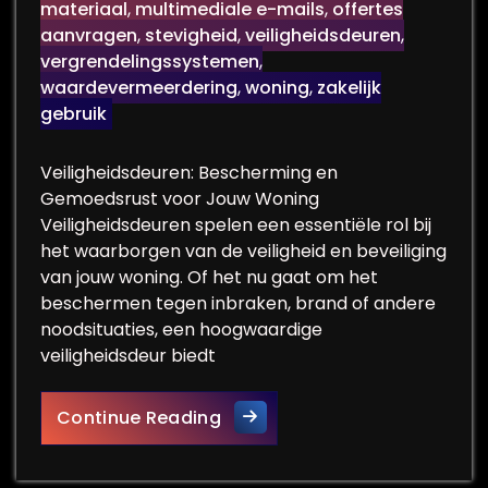
materiaal
,
multimediale e-mails
,
offertes
aanvragen
,
stevigheid
,
veiligheidsdeuren
,
vergrendelingssystemen
,
waardevermeerdering
,
woning
,
zakelijk
gebruik
Veiligheidsdeuren: Bescherming en
Gemoedsrust voor Jouw Woning
Veiligheidsdeuren spelen een essentiële rol bij
het waarborgen van de veiligheid en beveiliging
van jouw woning. Of het nu gaat om het
beschermen tegen inbraken, brand of andere
noodsituaties, een hoogwaardige
veiligheidsdeur biedt
Optimale Veiligheid met Hoo
Continue Reading