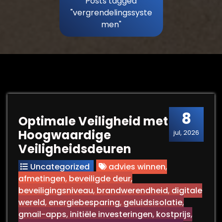
Posts tagged
"vergrendelingssyste
men"
8
Optimale Veiligheid met
Hoogwaardige
jul, 2026
Veiligheidsdeuren
Uncategorized
advies winnen
,
afmetingen
,
beveiligde deur
,
beveiligingsniveau
,
brandwerendheid
,
digitale
wereld
,
energiebesparing
,
geluidsisolatie
,
gmail-apps
,
initiële investeringen
,
kostprijs
,