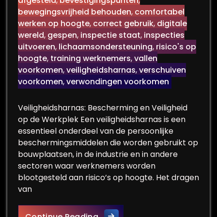
afgesteld
,
bevestigingspunten
,
bewegingsvrijheid behouden
,
comfortabel
werken op hoogte
,
correct gebruik
,
digitale
wereld
,
gespen
,
inspectie staat
,
inspecties
uitvoeren
,
lichaamsondersteuning
,
risico's op
hoogte
,
training werknemers
,
vallen
voorkomen
,
veiligheidsharnas
,
verschuiven
voorkomen
,
verwondingen voorkomen
Veiligheidsharnas: Bescherming en Veiligheid
op de Werkplek Een veiligheidsharnas is een
essentieel onderdeel van de persoonlijke
beschermingsmiddelen die worden gebruikt op
bouwplaatsen, in de industrie en in andere
sectoren waar werknemers worden
blootgesteld aan risico’s op hoogte. Het dragen
van
Veiligheidsharnas: Onmisbar
Continue Reading