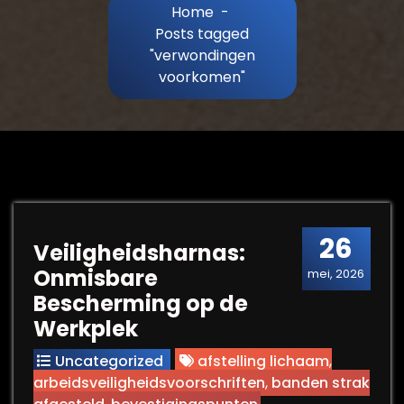
Home
-
Posts tagged
"verwondingen
voorkomen"
26
Veiligheidsharnas:
Onmisbare
mei, 2026
Bescherming op de
Werkplek
Uncategorized
afstelling lichaam
,
arbeidsveiligheidsvoorschriften
,
banden strak