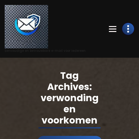
Skip
to
Content
Eenvoudige en betrouwbare e-mail voor iedereen.
Tag
Archives:
verwonding
en
voorkomen