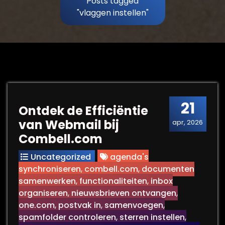
Posts tagged
"vlaggen instellen"
21
Ontdek de Efficiëntie
van Webmail bij
apr, 2026
Combell.com
Uncategorized
agenda's
synchroniseren
,
combell.com
,
documenten
samenwerken
,
functionaliteiten
,
inbox
organiseren
,
nieuwsbrieven ontvangen
,
one.com
,
postvak in
,
samenvoegen
,
spamfolder controleren
,
sterren instellen
,