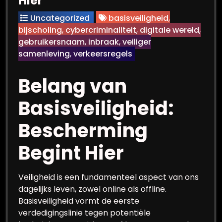
Hier
Uncategorized
basisveiligheid
,
bijscholing
,
cybercriminaliteit
,
digitale wereld
,
gebruikersnaam
,
inbraak
,
veiliger
samenleving
,
verkeersregels
Belang van
Basisveiligheid:
Bescherming
Begint Hier
Veiligheid is een fundamenteel aspect van ons
dagelijks leven, zowel online als offline.
Basisveiligheid vormt de eerste
verdedigingslinie tegen potentiële