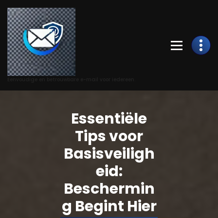
Skip
to
Content
Eenvoudige en betrouwbare e-mail voor iedereen.
Essentiële
Tips voor
Basisveiligh
eid:
Beschermin
g Begint Hier