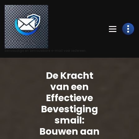
Skip
to
Content
Eenvoudige en betrouwbare e-mail voor iedereen.
De Kracht
van een
Effectieve
Bevestiging
smail:
Bouwen aan