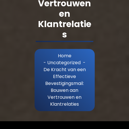
Vertrouwen
en
Klantrelatie
s
Home
-
Uncategorized
-
De Kracht van een
Effectieve
Bevestigingsmail:
Bouwen aan
Vertrouwen en
Klantrelaties