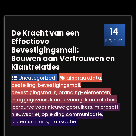
14
De Kracht van een
Effectieve
jun, 2026
Bevestigingsmail:
Bouwen aan Vertrouwen en
Klantrelaties
Uncategorized
afspraakdata
,
bestelling
,
bevestigingsmail
,
bevestigingsmails
,
branding-elementen
,
inloggegevens
,
klantervaring
,
klantrelaties
,
leercurve voor nieuwe gebruikers
,
microsoft
,
nieuwsbrief
,
opleiding communicatie
,
ordernummers
,
transactie