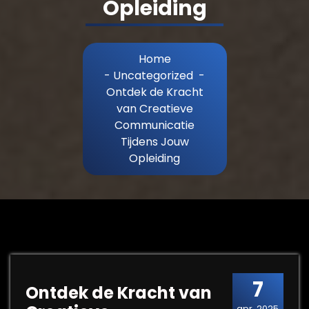
Opleiding
Home
-
Uncategorized
-
Ontdek de Kracht
van Creatieve
Communicatie
Tijdens Jouw
Opleiding
7
Ontdek de Kracht van
apr, 2025