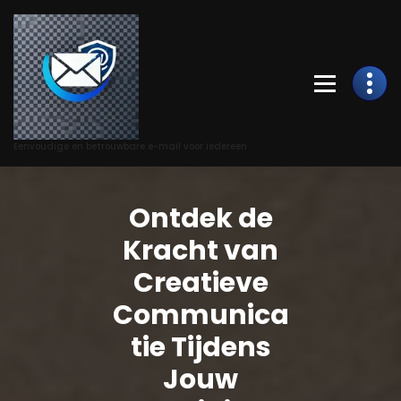
Skip
to
Content
Eenvoudige en betrouwbare e-mail voor iedereen.
Ontdek de
Kracht van
Creatieve
Communica
tie Tijdens
Jouw