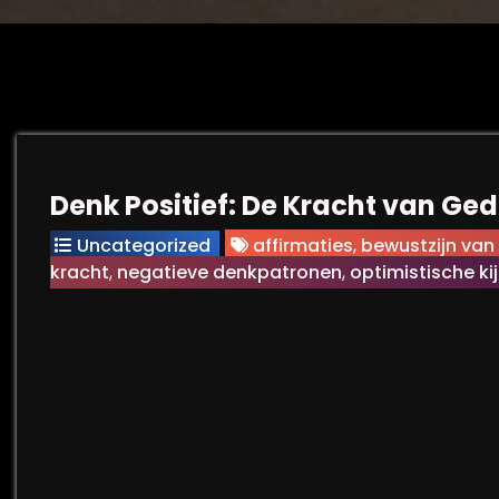
Denk Positief: De Kracht van Ge
Uncategorized
affirmaties
,
bewustzijn va
kracht
,
negatieve denkpatronen
,
optimistische ki