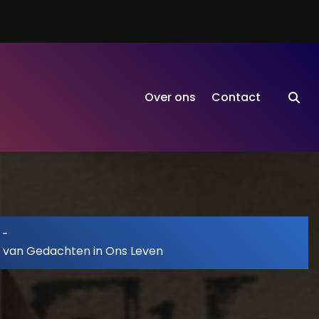
Over ons
Contact
-
t van Gedachten in Ons Leven