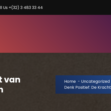
ll Us +(32) 3 483 33 44
t van
Home
-
Uncategorized
n
Denk Positief: De Krach