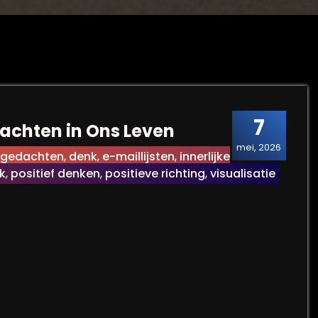
7
dachten in Ons Leven
mei, 2026
n gedachten
,
denk
,
e-maillijsten
,
innerlijke
jk
,
positief denken
,
positieve richting
,
visualisatie