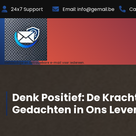
Skip
24x7 Support
Email: info@gemail.be
Ca
to
Content
Eenvoudige en betrouwbare e-mail voor iedereen.
Denk Positief: De Krach
Gedachten in Ons Leve