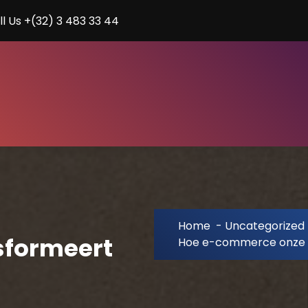
ll Us +(32) 3 483 33 44
Home
-
Uncategorized
sformeert
Hoe e-commerce onze 