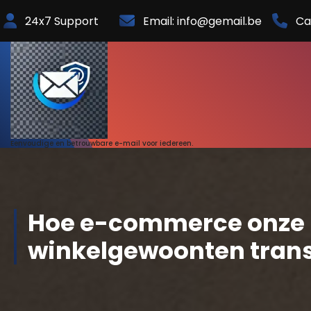
Skip
24x7 Support
Email: info@gemail.be
Ca
to
Content
Eenvoudige en betrouwbare e-mail voor iedereen.
Hoe e-commerce onze
winkelgewoonten tran