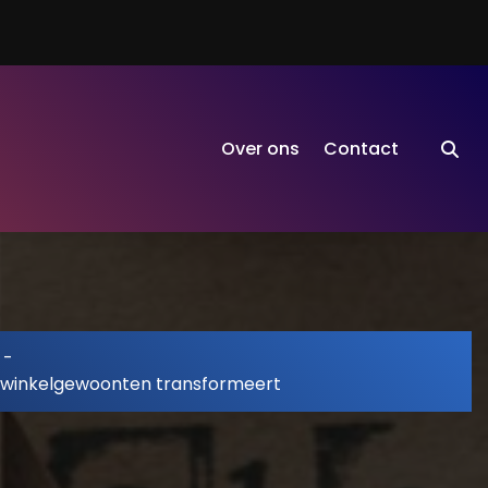
Over ons
Contact
-
winkelgewoonten transformeert