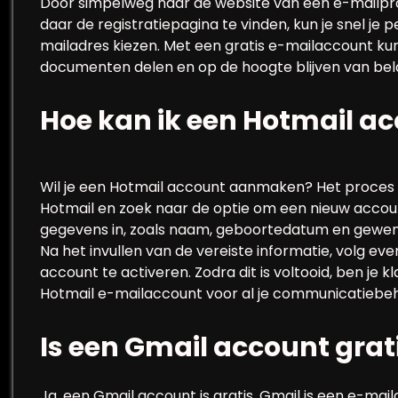
Door simpelweg naar de website van een e-mailprov
daar de registratiepagina te vinden, kun je snel je
mailadres kiezen. Met een gratis e-mailaccount k
documenten delen en op de hoogte blijven van belang
Hoe kan ik een Hotmail 
Wil je een Hotmail account aanmaken? Het proces i
Hotmail en zoek naar de optie om een nieuw account
gegevens in, zoals naam, geboortedatum en gewen
Na het invullen van de vereiste informatie, volg eve
account te activeren. Zodra dit is voltooid, ben je 
Hotmail e-mailaccount voor al je communicatiebe
Is een Gmail account grat
Ja, een Gmail account is gratis. Gmail is een e-mai