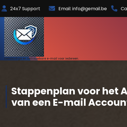
Skip
24x7 Support
Email: info@gemail.be
Ca
to
Content
Eenvoudige en betrouwbare e-mail voor iedereen.
Stappenplan voor het
van een E-mail Accoun