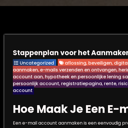
Stappenplan voor het Aanmaken
Uncategorized
aflossing
,
beveiligen
,
digit
aanmaken
,
e-mails verzenden en ontvangen
,
heri
account aan
,
hypotheek en persoonlijke lening 
persoonlijk account
,
registratiepagina
,
rente
,
risi
account
Hoe Maak Je Een E-m
Een e-mail account aanmaken is een eenvoudig proc