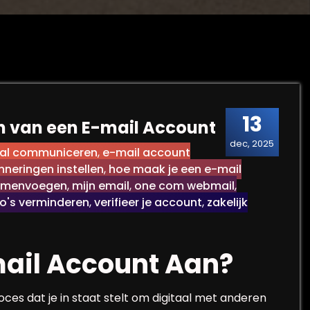
13
 van een E-mail Account
dec, 2025
aal communiceren
,
e-mail account
nneringen instellen
,
hoe maak je een e-mail
samenvoegen
,
mijn email
,
one com webmail
,
co's verminderen
,
verifieer je account
,
zakelijk
ail Account Aan?
es dat je in staat stelt om digitaal met anderen