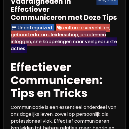
Vaardigheden in
Effectiever
Communiceren met Deze Tips
Uncategorized
culturele verschillen
,
geboortedatum
,
leiderschap
,
problemen
inloggen
,
snelkoppelingen naar veelgebruikte
acties
Effectiever
Communiceren:
Tips en Tricks
Communicatie is een essentieel onderdeel van
ons dagelijks leven, zowel op persoonlijk als
professioneel vlak. Effectief communiceren
kan leiden tot betere relaties, meer begrip en