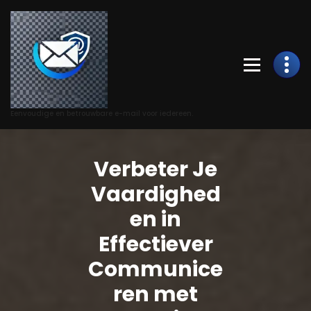
Skip
to
Content
Eenvoudige en betrouwbare e-mail voor iedereen.
Verbeter Je
Vaardighed
en in
Effectiever
Communice
ren met