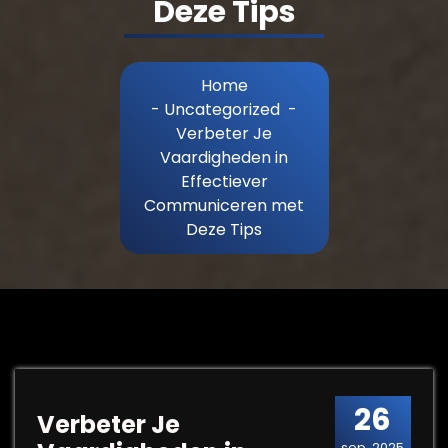
Deze Tips
Home
-
Uncategorized
-
Verbeter Je
Vaardigheden in
Effectiever
Communiceren met
Deze Tips
26
Verbeter Je
sep, 2025