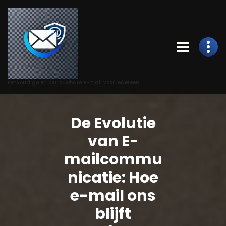
Skip
to
Content
Eenvoudige en betrouwbare e-mail voor iedereen.
De Evolutie
van E-
mailcommu
nicatie: Hoe
e-mail ons
blijft