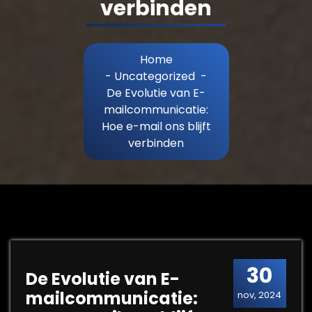
verbinden
Home
-
Uncategorized
-
De Evolutie van E-
mailcommunicatie:
Hoe e-mail ons blijft
verbinden
30
De Evolutie van E-
mailcommunicatie:
nov, 2024