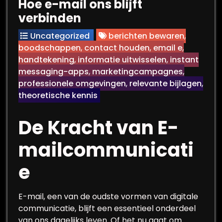
Hoe e-mail ons blijft
verbinden
Uncategorized
berichten bewaren
,
boodschappen
,
contact houden
,
email e
,
handtekening
,
informatie uitwisselen
,
instant
messaging-apps
,
marketingcampagnes
,
professionele omgevingen
,
relevante bijlagen
,
theoretische kennis
De Kracht van E-
mailcommunicati
e
E-mail, een van de oudste vormen van digitale
communicatie, blijft een essentieel onderdeel
van ons dagelijks leven. Of het nu gaat om