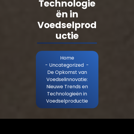
Technologie
ën in
Voedselprod
uctie
Home
-
Uncategorized
-
De Opkomst van
Voedselinnovatie:
Nieuwe Trends en
Technologieën in
Voedselproductie