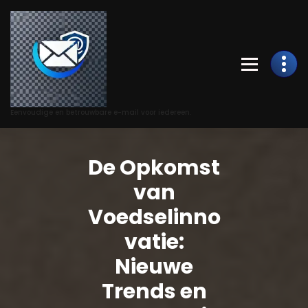
Skip
to
Content
Eenvoudige en betrouwbare e-mail voor iedereen.
De Opkomst
van
Voedselinno
vatie:
Nieuwe
Trends en