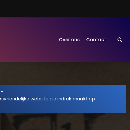
Over ons
Contact
-
svriendelijke website die indruk maakt op