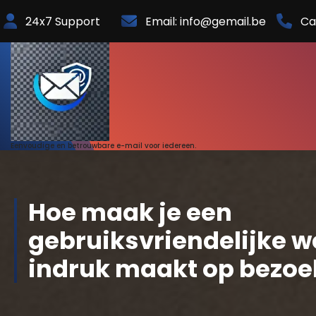
Skip
24x7 Support
Email: info@gemail.be
Ca
to
Content
Eenvoudige en betrouwbare e-mail voor iedereen.
Hoe maak je een
gebruiksvriendelijke w
indruk maakt op bezoe