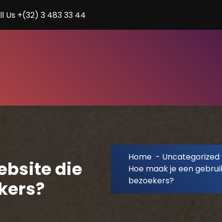
ll Us +(32) 3 483 33 44
Home
-
Uncategorized
ebsite die
Hoe maak je een gebruik
bezoekers?
kers?