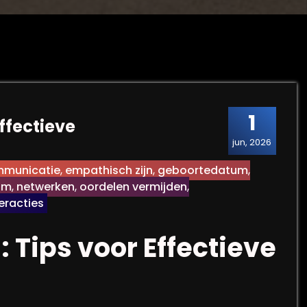
1
ffectieve
jun, 2026
mmunicatie
,
empathisch zijn
,
geboortedatum
,
am
,
netwerken
,
oordelen vermijden
,
eracties
Tips voor Effectieve