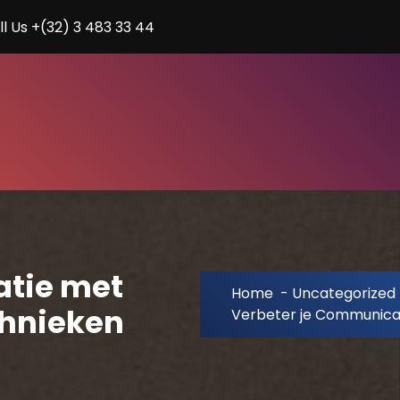
ll Us +(32) 3 483 33 44
atie met
Home
-
Uncategorized
chnieken
Verbeter je Communica