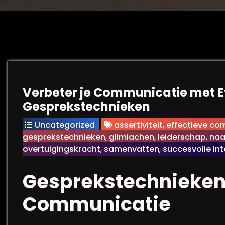
Verbeter je Communicatie met E
Gesprekstechnieken
Uncategorized
assertiviteit
,
effectieve co
gesprekstechnieken
,
glimlachen
,
leiderschap
,
na
overtuigingskracht
,
samenvatten
,
succesvolle int
Gesprekstechnieken: 
Communicatie