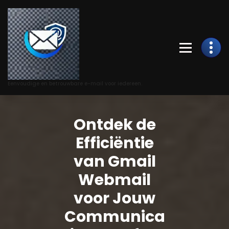
Skip
to
Content
Eenvoudige en betrouwbare e-mail voor iedereen.
Ontdek de
Efficiëntie
van Gmail
Webmail
voor Jouw
Communica