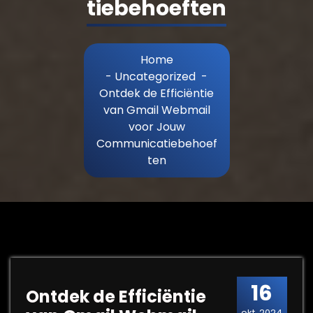
tiebehoeften
Home
-
Uncategorized
-
Ontdek de Efficiëntie
van Gmail Webmail
voor Jouw
Communicatiebehoef
ten
16
Ontdek de Efficiëntie
okt, 2024