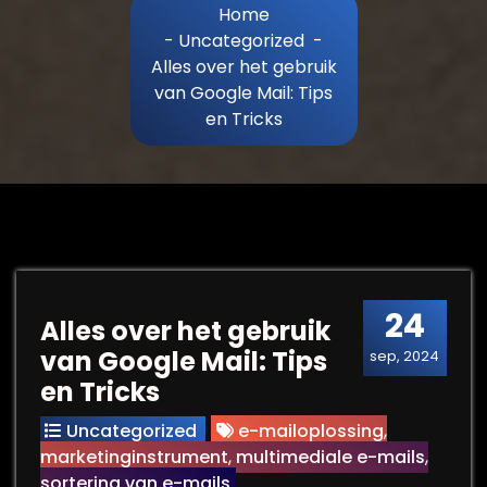
Home
-
Uncategorized
-
Alles over het gebruik
van Google Mail: Tips
en Tricks
24
Alles over het gebruik
van Google Mail: Tips
sep, 2024
en Tricks
Uncategorized
e-mailoplossing
,
marketinginstrument
,
multimediale e-mails
,
sortering van e-mails