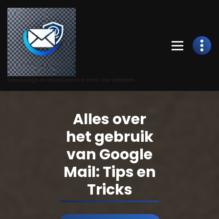
Skip
to
Content
Eenvoudige en betrouwbare e-mail voor iedereen.
Alles over
het gebruik
van Google
Mail: Tips en
Tricks