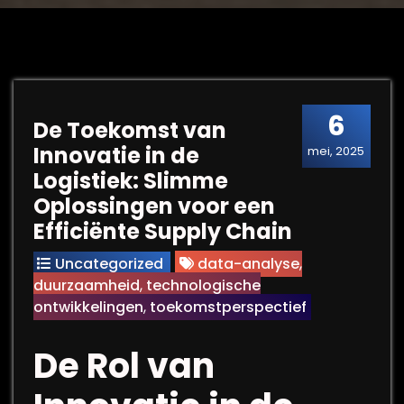
6
De Toekomst van
Innovatie in de
mei, 2025
Logistiek: Slimme
Oplossingen voor een
Efficiënte Supply Chain
Uncategorized
data-analyse
,
duurzaamheid
,
technologische
ontwikkelingen
,
toekomstperspectief
De Rol van