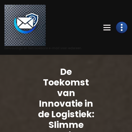
Skip
to
Content
Eenvoudige en betrouwbare e-mail voor iedereen.
De
Toekomst
van
Innovatie in
de Logistiek:
Slimme