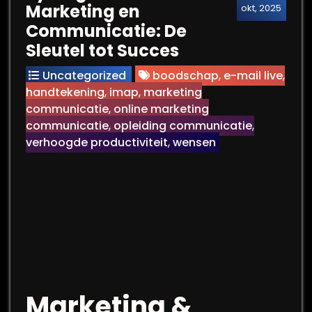
Marketing en
okt, 2025
Communicatie: De
Sleutel tot Succes
Uncategorized
boodschap
,
e-mail live
,
handtekening
,
imap
,
marketing
communicatie
,
online marketing
communicatie
,
opleiding communicatie
,
verhoogde productiviteit
,
wensen
Marketing &