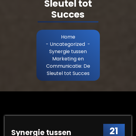
Sleutel tot
Succes
Home
-
Uncategorized
-
Synergie tussen
Marketing en
Communicatie: De
Sleutel tot Succes
21
Synergie tussen