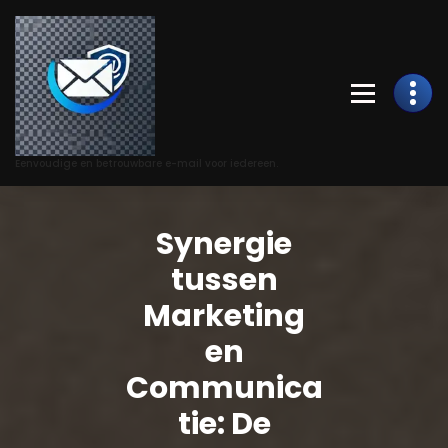
Skip
to
Content
Eenvoudige en betrouwbare e-mail voor iedereen.
Synergie
tussen
Marketing
en
Communica
tie: De