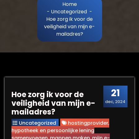
Home
-
Uncategorized
-
Hoe zorg ik voor de
veiligheid van mijn e-
mailadres?
21
Hoe zorg ik voor de
veiligheid van mijn e-
dec, 2024
mailadres?
Uncategorized
hostingprovider
,
hypotheek en persoonlijke lening
samenvoegen
,
mappen maken
,
mijn e-