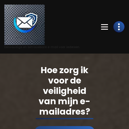
Skip
to
Content
Eenvoudige en betrouwbare e-mail voor iedereen.
Hoe zorg ik
voor de
veiligheid
van mijn e-
mailadres?