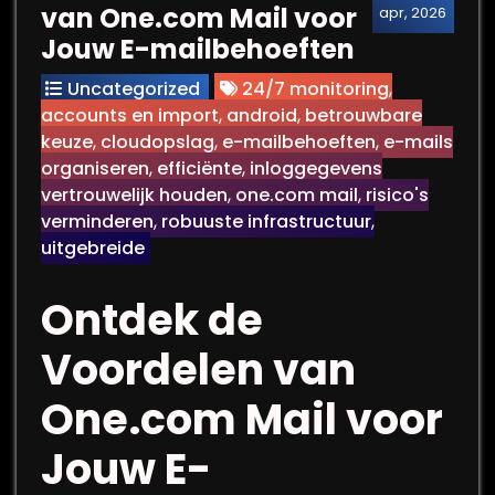
van One.com Mail voor
apr, 2026
Jouw E-mailbehoeften
Uncategorized
24/7 monitoring
,
accounts en import
,
android
,
betrouwbare
keuze
,
cloudopslag
,
e-mailbehoeften
,
e-mails
organiseren
,
efficiënte
,
inloggegevens
vertrouwelijk houden
,
one.com mail
,
risico's
verminderen
,
robuuste infrastructuur
,
uitgebreide
Ontdek de
Voordelen van
One.com Mail voor
Jouw E-