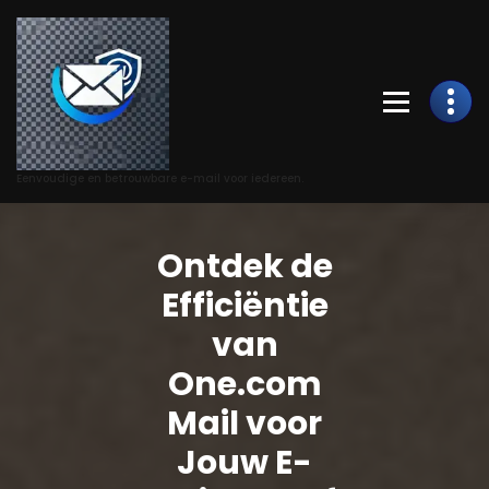
Skip
to
Content
Eenvoudige en betrouwbare e-mail voor iedereen.
Ontdek de
Efficiëntie
van
One.com
Mail voor
Jouw E-