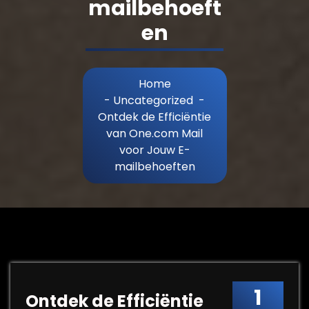
mailbehoeft
en
Home
-
Uncategorized
-
Ontdek de Efficiëntie
van One.com Mail
voor Jouw E-
mailbehoeften
1
Ontdek de Efficiëntie