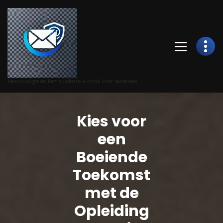
Skip
to
Content
Eenvoudige en betrouwbare e-mail voor iedereen.
Kies voor
een
Boeiende
Toekomst
met de
Opleiding