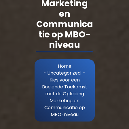
Marketing
en
Communica
tie op MBO-
niveau
Home
-
Uncategorized
-
Kies voor een
Boeiende Toekomst
met de Opleiding
Marketing en
Communicatie op
MBO-niveau