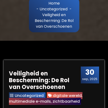
Home
-
Uncategorized
-
Veiligheid en
Bescherming: De Rol
van Overschoenen
30
Veiligheid en
Bescherming: De Rol
sep, 2025
van Overschoenen
Uncategorized
digitale wereld
,
multimediale e-mails
,
zichtbaarheid