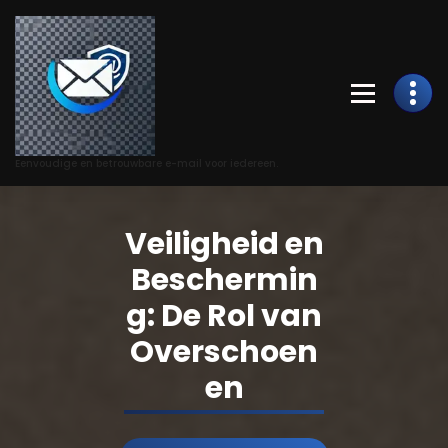
Skip
to
Content
Eenvoudige en betrouwbare e-mail voor iedereen.
Veiligheid en
Beschermin
g: De Rol van
Overschoen
en