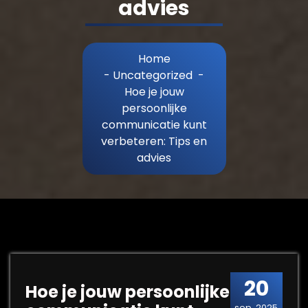
advies
Home
-
Uncategorized
-
Hoe je jouw
persoonlijke
communicatie kunt
verbeteren: Tips en
advies
20
Hoe je jouw persoonlijke
sep, 2025