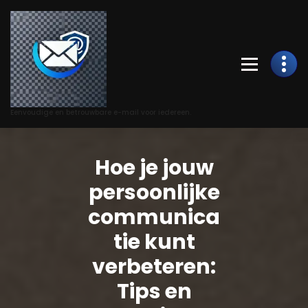
Skip
to
Content
Eenvoudige en betrouwbare e-mail voor iedereen.
Hoe je jouw
persoonlijke
communica
tie kunt
verbeteren:
Tips en