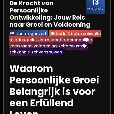
13
De Kracht van
Persoonlijke
feb, 2025
Ontwikkeling: Jouw Reis
naar Groei en Voldoening
Uncategorized
bedrijf
,
betekenisvolle
relaties
,
geluk
,
introspectie
,
persoonlijke
,
veerkracht
,
voldoening
,
zelfbewustzijn
,
zelfkennis
,
zelfvertrouwen
Waarom
Persoonlijke Groei
Belangrijk is voor
een Erfüllend