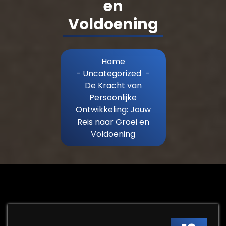
en
Voldoening
Home
-
Uncategorized
-
De Kracht van
Persoonlijke
Ontwikkeling: Jouw
Reis naar Groei en
Voldoening