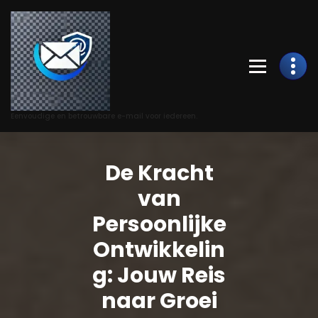
Skip
to
Content
Eenvoudige en betrouwbare e-mail voor iedereen.
De Kracht
van
Persoonlijke
Ontwikkelin
g: Jouw Reis
naar Groei