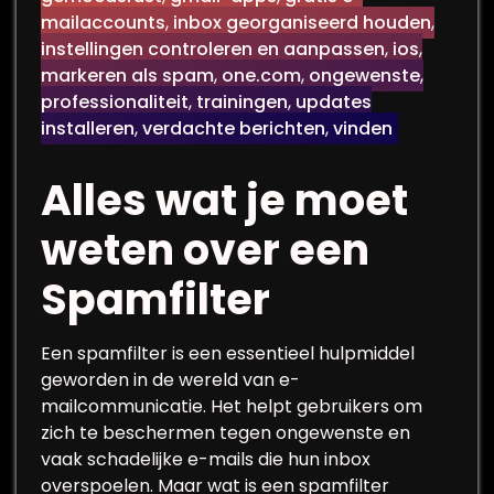
mailaccounts
,
inbox georganiseerd houden
,
instellingen controleren en aanpassen
,
ios
,
markeren als spam
,
one.com
,
ongewenste
,
professionaliteit
,
trainingen
,
updates
installeren
,
verdachte berichten
,
vinden
Alles wat je moet
weten over een
Spamfilter
Een spamfilter is een essentieel hulpmiddel
geworden in de wereld van e-
mailcommunicatie. Het helpt gebruikers om
zich te beschermen tegen ongewenste en
vaak schadelijke e-mails die hun inbox
overspoelen. Maar wat is een spamfilter