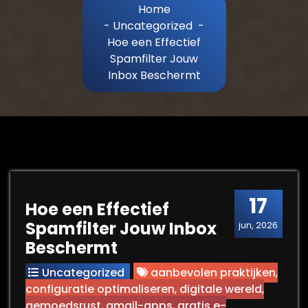
Home
-
Uncategorized
-
Hoe een Effectief
Spamfilter Jouw
Inbox Beschermt
17
Hoe een Effectief
Spamfilter Jouw Inbox
jun, 2026
Beschermt
Uncategorized
aanbevolen praktijken
,
configuratie optimaliseren
,
digitale wereld
,
gemoedsrust
,
gmail-apps
,
gratis e-