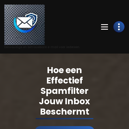
Skip
to
Content
Eenvoudige en betrouwbare e-mail voor iedereen.
Hoe een
Effectief
Spamfilter
Jouw Inbox
Beschermt