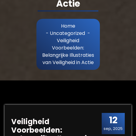
Actie
Home
-
Uncategorized
-
Veiligheid
Voorbeelden:
Belangrijke Illustraties
van Veiligheid in Actie
12
Veiligheid
Voorbeelden:
sep, 2025