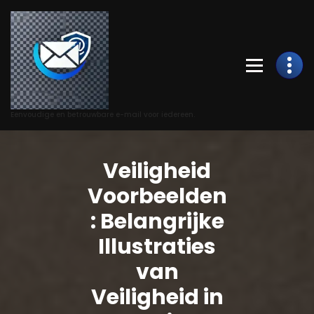
Skip
to
Content
Eenvoudige en betrouwbare e-mail voor iedereen.
Veiligheid
Voorbeelden
: Belangrijke
Illustraties
van
Veiligheid in