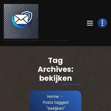
Skip
to
Content
Eenvoudige en betrouwbare e-mail voor iedereen.
Tag
Archives:
bekijken
Home
-
Posts tagged
"bekijken"