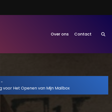
Over ons
Contact
-
g voor Het Openen van Mijn Mailbox