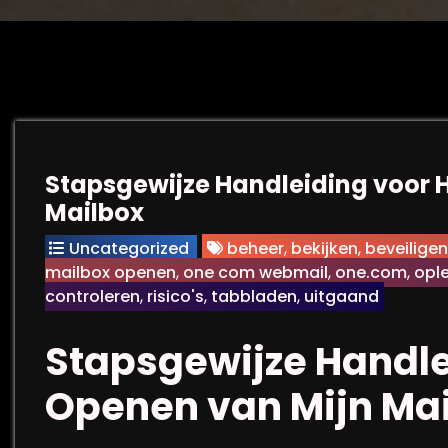
Stapsgewijze Handleiding voor 
Mailbox
Uncategorized
beheer
,
bekijken
,
beveiligen
mailbox openen
,
one com webmail
,
one.com
,
opl
controleren
,
risico's
,
tabbladen
,
uitgaand
Stapsgewijze Handle
Openen van Mijn Ma