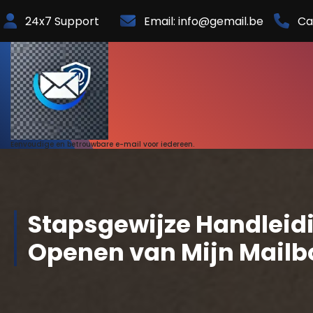
Skip
24x7 Support
Email: info@gemail.be
Ca
to
Content
Eenvoudige en betrouwbare e-mail voor iedereen.
Stapsgewijze Handleidi
Openen van Mijn Mailb