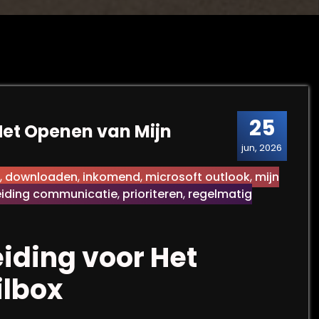
25
Het Openen van Mijn
jun, 2026
,
downloaden
,
inkomend
,
microsoft outlook
,
mijn
eiding communicatie
,
prioriteren
,
regelmatig
iding voor Het
ilbox