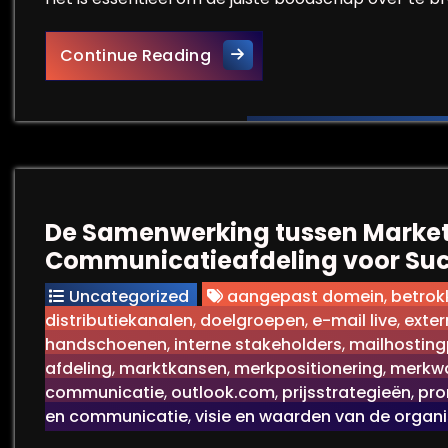
Versterk je Bedrijf met Eff
Continue Reading
De Samenwerking tussen Market
Communicatieafdeling voor Suc
Uncategorized
aangepast domein
,
betrok
distributiekanalen
,
doelgroepen
,
e-mail live
,
exter
handschoenen
,
interne stakeholders
,
mailhosting
afdeling
,
marktkansen
,
merkpositionering
,
merkw
communicatie
,
outlook.com
,
prijsstrategieën
,
pro
en communicatie
,
visie en waarden van de organi