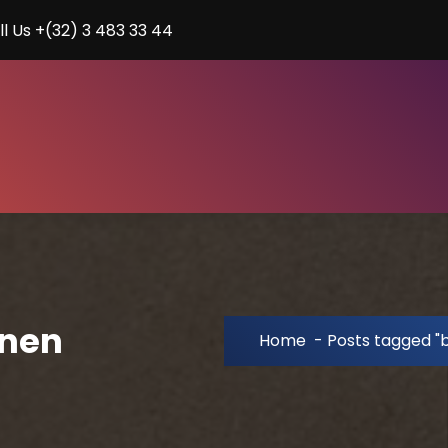
ll Us +(32) 3 483 33 44
enen
Home
-
Posts tagged "