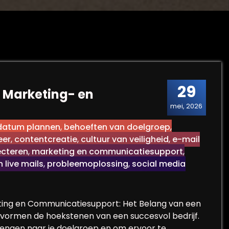
29
e Marketing- en
mei, 2026
 datum plannen
,
behoeften van doelgroep
,
eer
,
contentcreatie
,
cultuur van veiligheid
,
e-mail
ecteren
,
marketing en communicatiesupport
,
 live mails
,
probleemoplossing
,
social media
ting en Communicatiesupport: Het Belang van een
ormen de hoekstenen van een succesvol bedrijf.
brengen naar je doelgroep en om ervoor te