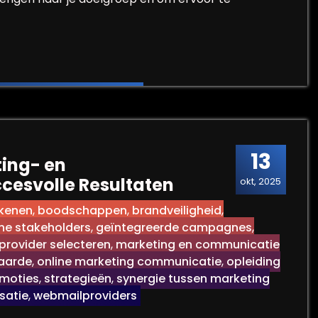
ectieve Marketing- en Communicatiesupport
13
ing- en
cesvolle Resultaten
okt, 2025
kenen
,
boodschappen
,
brandveiligheid
,
ne stakeholders
,
geïntegreerde campagnes
,
provider selecteren
,
marketing en communicatie
aarde
,
online marketing communicatie
,
opleiding
moties
,
strategieën
,
synergie tussen marketing
satie
,
webmailproviders