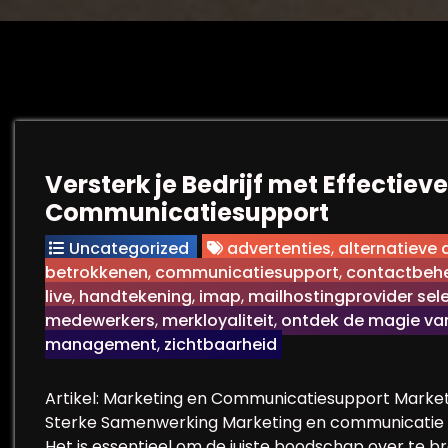
Versterk je Bedrijf met Effectiev
Communicatiesupport
Uncategorized
advertenties
,
alternatieve
betrokkenen
,
communicatiesupport
,
contactbeh
live
,
handtekening
,
imap
,
mailhostingprovider sel
medewerkers
,
merkloyaliteit
,
ontdek de magie van
management
,
zichtbaarheid
Artikel: Marketing en Communicatiesupport Marke
Sterke Samenwerking Marketing en communicatie v
Het is essentieel om de juiste boodschap over te 