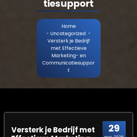
tiesupport
Home
-
Uncategorized
-
Versterk je Bedrijf
met Effectieve
Marketing- en
Communicatiesuppor
t
29
Versterk je Bedrijf met
mei, 2026