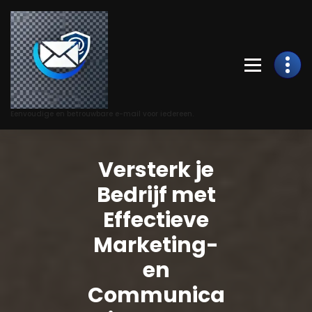
Skip
to
Content
Eenvoudige en betrouwbare e-mail voor iedereen.
Versterk je
Bedrijf met
Effectieve
Marketing-
en
Communica