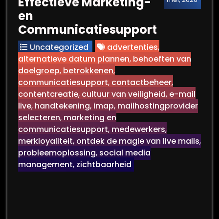
Effectieve Marketing-
en
Communicatiesupport
Uncategorized
advertenties
,
alternatieve datum plannen
,
behoeften van
doelgroep
,
betrokkenen
,
communicatiesupport
,
contactbeheer
,
contentcreatie
,
cultuur van veiligheid
,
e-mail
live
,
handtekening
,
imap
,
mailhostingprovider
selecteren
,
marketing en
communicatiesupport
,
medewerkers
,
merkloyaliteit
,
ontdek de magie van live mails
,
probleemoplossing
,
social media
management
,
zichtbaarheid