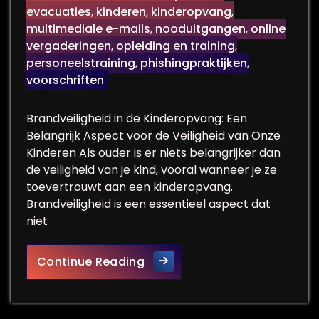
evacuaties
,
kinderen
,
kinderopvang
,
multimediale e-mails
,
nooduitgangen
,
online
vergaderingen
,
opleiding en training
,
personeelstraining
,
phishingpraktijken
,
voorschriften
Brandveiligheid in de Kinderopvang: Een
Belangrijk Aspect voor de Veiligheid van Onze
Kinderen Als ouder is er niets belangrijker dan
de veiligheid van je kind, vooral wanneer je ze
toevertrouwt aan een kinderopvang.
Brandveiligheid is een essentieel aspect dat
niet
Belang van Brandveiligheid i
Continue Reading