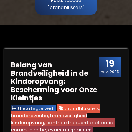
Posts tagged
"brandblussers"
19
Belang van
Brandveiligheid in de
nov, 2025
Kinderopvang:
Bescherming voor Onze
Kleintjes
Uncategorized
brandblussers
,
brandpreventie
,
brandveiligheid
kinderopvang
,
controle frequentie
,
effectief
communicatie
,
evacuatieplannen
,