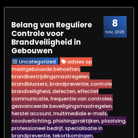
8
Belang van Reguliere
Controle voor
nov, 2025
Brandveiligheid in
Gebouwen
Uncategorized
advies op
maatgebouwde behoeften
,
brandbestrijdingsmaatregelen
,
brandblussers
,
brandpreventie
,
controle
brandveiligheid
,
defecten
,
effectief
communicatie
,
frequentie van controles
,
geavanceerde beveiligingsmaatregelen
,
herstel account
,
multimediale e-mails
,
noodverlichting
,
phishingpraktijken
,
plaatsing
,
professioneel bedrijf
,
specialisatie in
brandpreventie
,
tekortkomingen
,