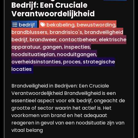
Bedrijf: Een Cruciale
Verantwoordelijkheid
bedrijf
bekabeling
,
bewustwording
,
brandblussers
,
brandrisico's
,
brandveiligheid
bedrijf
,
brandweer
,
contactbeheer
,
elektrische
apparatuur
,
gangen
,
inspecties
,
noodsituatieplan
,
nooduitgangen
,
overheidsinstanties
,
proces
,
strategische
locaties
Brandveiligheid in Bedrijven: Een Cruciale
Verantwoordelijkheid Brandveiligheid is een
essentieel aspect voor elk bedrijf, ongeacht de
grootte of sector waarin het actief is. Het
voorkomen van brand en het adequaat
reageren in geval van een noodsituatie zijn van
vitaal belang