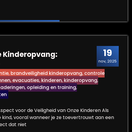
ulturele Communicatie in een Divers Samenleving
19
e Kinderopvang:
s
nov, 2025
ntie
,
brandveiligheid kinderopvang
,
controle
nnen
,
evacuaties
,
kinderen
,
kinderopvang
,
gaderingen
,
opleiding en training
,
ten
Aspect voor de Veiligheid van Onze Kinderen Als
 je kind, vooral wanneer je ze toevertrouwt aan een
ect dat niet