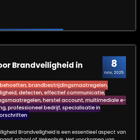
in de Kinderopvang: Bescherming voor Onze Kleintjes
8
oor Brandveiligheid in
nov, 2025
behoeften
,
brandbestrijdingsmaatregelen
,
ligheid
,
defecten
,
effectief communicatie
,
ingsmaatregelen
,
herstel account
,
multimediale e-
ing
,
professioneel bedrijf
,
specialisatie in
orschriften
ligheid Brandveiligheid is een essentieel aspect van
pand, school of ziekenhuis. Het voorkomen van