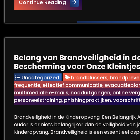
Het Belang van Effectieve C
Continue Reading
Belang van Brandveiligheid in d
Bescherming voor Onze Kleintje
Uncategorized
brandblussers
,
brandpreve
frequentie
,
effectief communicatie
,
evacuatiepla
multimediale e-mails
,
nooduitgangen
,
online ver
personeelstraining
,
phishingpraktijken
,
voorschrif
Brandveiligheid in de Kinderopvang: Een Belangrijk 
ouder is er niets belangrijker dan de veiligheid van
kinderopvang. Brandveiligheid is een essentieel asp