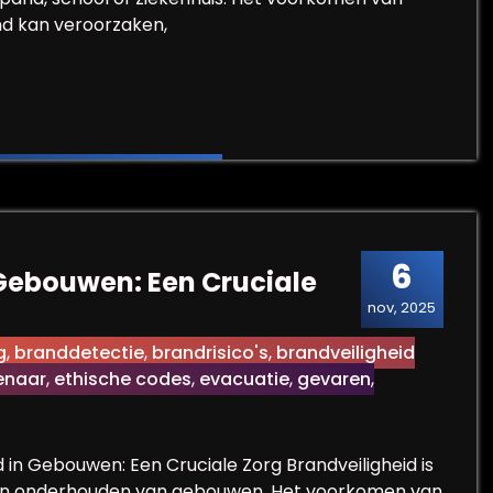
nd kan veroorzaken,
le voor Brandveiligheid in Gebouwen
6
 Gebouwen: Een Cruciale
nov, 2025
g
,
branddetectie
,
brandrisico's
,
brandveiligheid
enaar
,
ethische codes
,
evacuatie
,
gevaren
,
d in Gebouwen: Een Cruciale Zorg Brandveiligheid is
 en onderhouden van gebouwen. Het voorkomen van