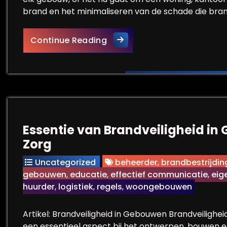
brand en het minimaliseren van de schade die bra
Belang van Reguliere Contro
Continue Reading
Essentie van Brandveiligheid in
Zorg
Uncategorized
beheerder
,
brandbestrijdin
gebouwen
,
educatie
,
effectief communicatie
,
eig
huurder
,
logistiek
,
regels
,
woongebouwen
Artikel: Brandveiligheid in Gebouwen Brandveilighei
een essentieel aspect bij het ontwerpen, bouwen