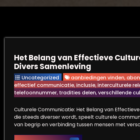
Het Belang van Effectieve Cultu
Divers Samenleving
Uncategorized
aanbiedingen vinden
,
abon
effectief communicatie
,
inclusie
,
interculturele rel
telefoonnummer
,
tradities delen
,
verschillende cu
Culturele Communicatie: Het Belang van Effectieve 
die steeds diverser wordt, speelt culturele communi
van begrip en verbinding tussen mensen met versc