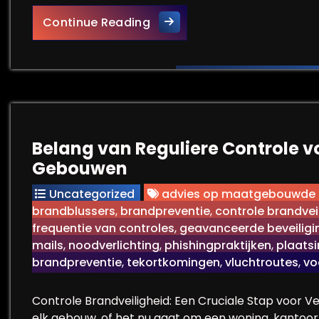
Belang van Brandveiligheid 
Continue Reading
Belang van Reguliere Controle v
Gebouwen
Uncategorized
advies op maatgebouwde 
brandblussers
,
brandpreventie
,
controle brandvei
frequentie van controles
,
geavanceerde beveilig
mails
,
noodverlichting
,
phishingpraktijken
,
plaats
brandpreventie
,
tekortkomingen
,
vluchtroutes
,
vo
Controle Brandveiligheid: Een Cruciale Stap voor Vei
elk gebouw, of het nu gaat om een woning, kantoor