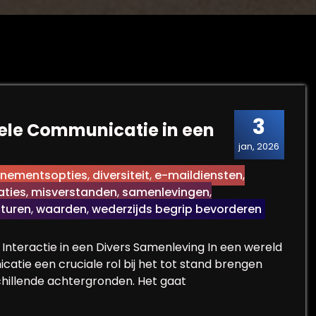
3
rele Communicatie in een
jan, 2026
nementsopties
,
diversiteit
,
e-maildiensten
,
aties
,
misverstanden
,
samenlevingen
,
lturen
,
waarden
,
wederzijds begrip bevorderen
Interactie in een Divers Samenleving In een wereld
catie een cruciale rol bij het tot stand brengen
hillende achtergronden. Het gaat