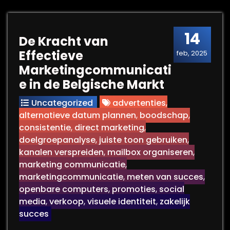
14
De Kracht van
Effectieve
feb, 2025
Marketingcommunicati
e in de Belgische Markt
Uncategorized
advertenties
,
alternatieve datum plannen
,
boodschap
,
consistentie
,
direct marketing
,
doelgroepanalyse
,
juiste toon gebruiken
,
kanalen verspreiden
,
mailbox organiseren
,
marketing communicatie
,
marketingcommunicatie
,
meten van succes
,
openbare computers
,
promoties
,
social
media
,
verkoop
,
visuele identiteit
,
zakelijk
succes