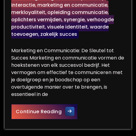
interactie
,
marketing en communicatie
,
merkloyaliteit
,
opleiding communicatie
,
oplichters vermijden
,
synergie
,
verhoogde
productiviteit
,
visuele identiteit
,
waarde
toevoegen
,
zakelijk succes
Marketing en Communicatie: De Sleutel tot
Succes Marketing en communicatie vormen de
hoekstenen van elk succesvol bedrijf. Het
vermogen om effectief te communiceren met
je doelgroep en je boodschap op een
overtuigende manier over te brengen, is
essentieel in de
De Synergie tussen Marketin
Continue Reading