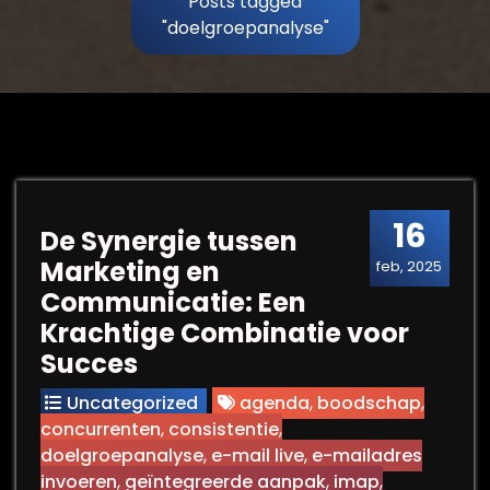
Posts tagged
"doelgroepanalyse"
16
De Synergie tussen
Marketing en
feb, 2025
Communicatie: Een
Krachtige Combinatie voor
Succes
Uncategorized
agenda
,
boodschap
,
concurrenten
,
consistentie
,
doelgroepanalyse
,
e-mail live
,
e-mailadres
invoeren
,
geïntegreerde aanpak
,
imap
,