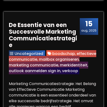
15
De Essentie van een
Succesvolle Marketing
aug, 2025
Communicatiestrategi
e
Uncategorized
boodschap
,
effectieve
communicatie
,
mailbox organiseren
,
marketing communicatie
,
merkidentiteit
,
outlook aanmelden sign in
,
verkoop
Marketing Communicatiestrategie: Het Belang
van Effectieve Communicatie Marketing
communicatie is een essentieel onderdeel van
elke succesvolle bedrijfsstrategie. Het omvat
alle manieren waarop een bedrijf