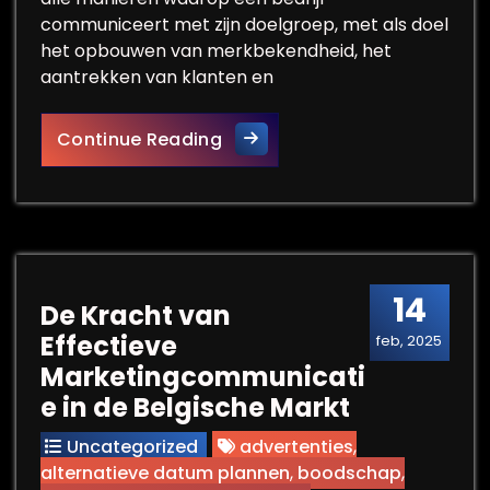
communiceert met zijn doelgroep, met als doel
het opbouwen van merkbekendheid, het
aantrekken van klanten en
De Essentie van een Succesv
Continue Reading
14
De Kracht van
Effectieve
feb, 2025
Marketingcommunicati
e in de Belgische Markt
Uncategorized
advertenties
,
alternatieve datum plannen
,
boodschap
,