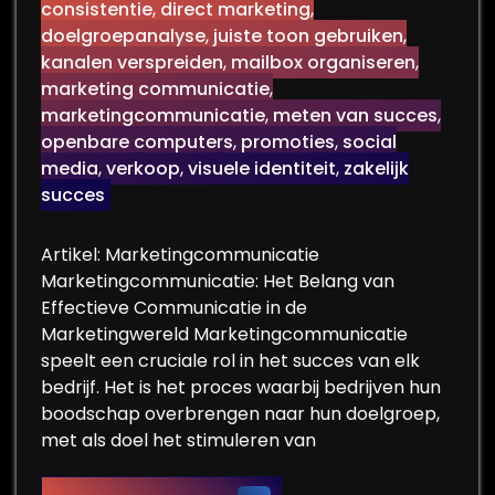
consistentie
,
direct marketing
,
doelgroepanalyse
,
juiste toon gebruiken
,
kanalen verspreiden
,
mailbox organiseren
,
marketing communicatie
,
marketingcommunicatie
,
meten van succes
,
openbare computers
,
promoties
,
social
media
,
verkoop
,
visuele identiteit
,
zakelijk
succes
Artikel: Marketingcommunicatie
Marketingcommunicatie: Het Belang van
Effectieve Communicatie in de
Marketingwereld Marketingcommunicatie
speelt een cruciale rol in het succes van elk
bedrijf. Het is het proces waarbij bedrijven hun
boodschap overbrengen naar hun doelgroep,
met als doel het stimuleren van