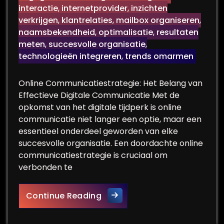
interactie
,
internetprovider
,
inzichten
verkrijgen
,
klantrelaties
,
mailbox organiseren
,
naamsbekendheid
,
optimalisatie
,
resultaten
meten
,
succesvolle organisatie
,
technologieën integreren
,
trends omarmen
Online Communicatiestrategie: Het Belang van
Effectieve Digitale Communicatie Met de
opkomst van het digitale tijdperk is online
communicatie niet langer een optie, maar een
essentieel onderdeel geworden van elke
succesvolle organisatie. Een doordachte online
communicatiestrategie is cruciaal om
verbonden te
Optimaliseer jouw Online Com
Continue Reading