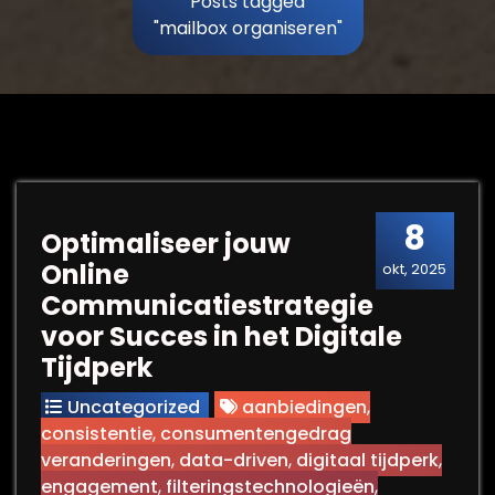
Posts tagged
"mailbox organiseren"
8
Optimaliseer jouw
Online
okt, 2025
Communicatiestrategie
voor Succes in het Digitale
Tijdperk
Uncategorized
aanbiedingen
,
consistentie
,
consumentengedrag
veranderingen
,
data-driven
,
digitaal tijdperk
,
engagement
,
filteringstechnologieën
,