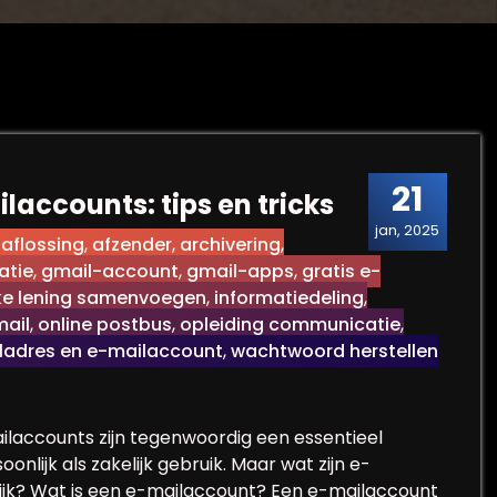
21
laccounts: tips en tricks
jan, 2025
,
aflossing
,
afzender
,
archivering
,
atie
,
gmail-account
,
gmail-apps
,
gratis e-
jke lening samenvoegen
,
informatiedeling
,
ail
,
online postbus
,
opleiding communicatie
,
iladres en e-mailaccount
,
wachtwoord herstellen
laccounts zijn tegenwoordig een essentieel
lijk als zakelijk gebruik. Maar wat zijn e-
rijk? Wat is een e-mailaccount? Een e-mailaccount