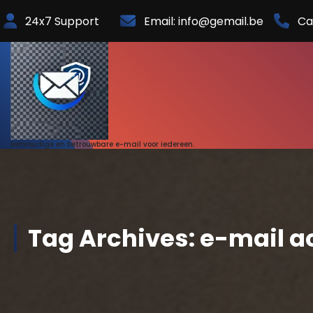
Skip
24x7 Support
Email: info@gemail.be
Ca
to
Content
Eenvoudige en betrouwbare e-mail voor iedereen.
Tag Archives: e-mail 