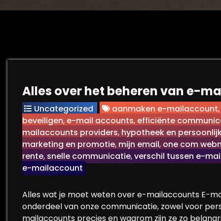
Alles over het beheren van e-mai
Uncategorized
aanmaken e-mailaccount
beveiligen
,
e-mail accounts
,
efficiënte communic
mailaccounts providers
,
hypotheek en persoonli
marketing en promotie
,
mijn email
,
one com webm
rente
,
snelle communicatie
,
verschil tussen e-ma
e-mailaccount
Alles wat je moet weten over e-mailaccounts E-mai
onderdeel van onze communicatie, zowel voor persoon
mailaccounts precies en waarom zijn ze zo belang